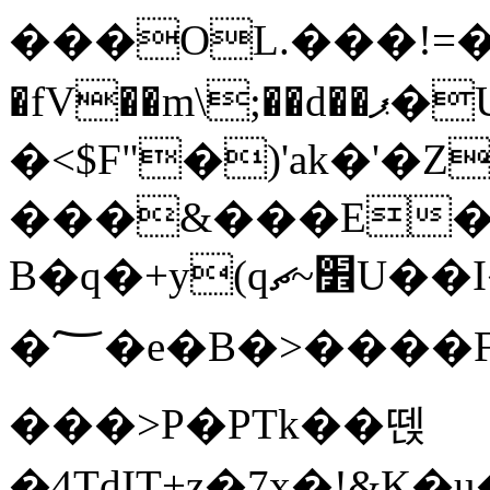
���OL.���!=�
�fV��m\;��d��ޕ�U�p`Fc�O`��z�~���+��B*}0�Mbz�3�U����4�j��,�
�<$F"�)'ak�'�Zr+~8��c�
���&���E�
B�q�+y(q׾~ޗU��I�Gh���m��!
�؅�e�B�>����F�"������a�7TZ�n�tq$�ֱ������V�U��n��c�U�±u�~�d��s|
���>P�PTk��뗁
�4TdIT+z�7x�!&K�