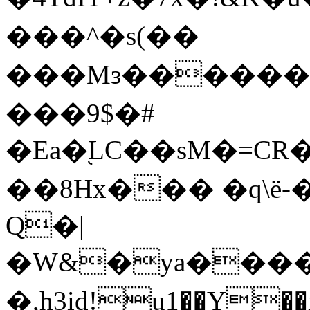
���^�s(��
���Mз�����
���9$�#
�Ea�֭LC��sM�=CR�ߑٳ�WgM��2ϽE
��8Hx��� �q\ë-
Q�|
�W&�ya���
�,h3id!u1��Y�