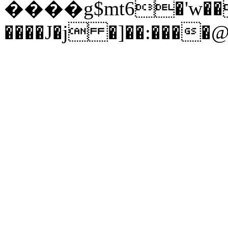
����g$mt6�'w��
����J�j �]��:����