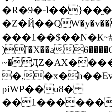
�R�9�-l��}��
�Z�Ҋ��QW�y�v�� �����܀
���1��$��N�Ҝ
)[�X��a6����
~�ӅZ�AX���
�,�x�h��Ev1��q�0�B+$�NZߋK0q0��x�����
piWP��u8�
��1������K�=�S