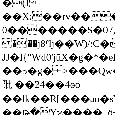
�(J
��X:��rv��
���0����S�07,S�ݓu�CY`��t�u[@q����'�Њd
���j8Ϥj��W)/:C
JJ�lܲ{"Wd0'jūX�g�
��5�g� >���Qw
阰 ��24��4ѳo
��lk��R[���ao
��թ�Yϗ����_ȫ