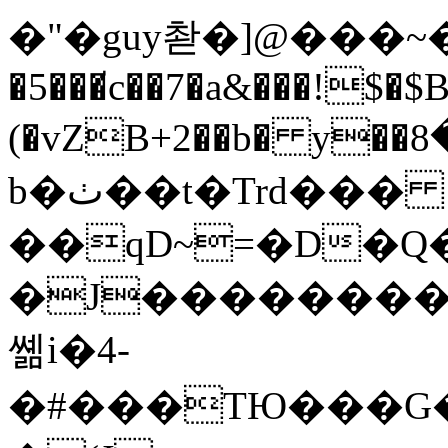
�"�guy촫�]@���
�5���̸c��7�a&���!$�$
(�vZB+2��b� y��ڹ/�8��^`y��Щ���S
b�ٺ��t�Trd���
��qD~=�D�Q�w
�J��������0
쏆i�4-
�#���TЮ���G�