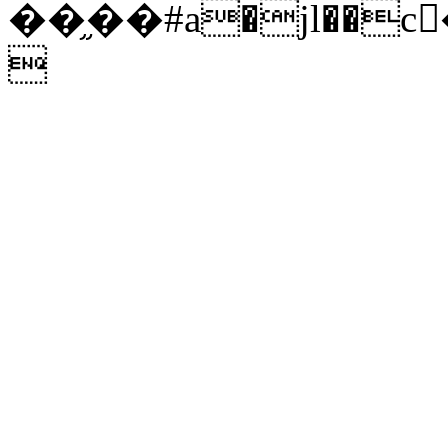
��֦��#a�jl��
